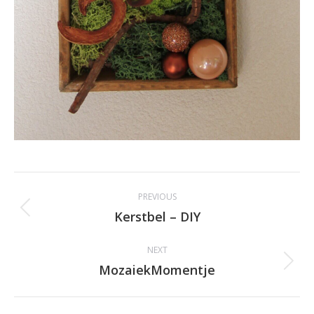
Album
PREVIOUS
navigation
Kerstbel – DIY
Previous
album:
NEXT
MozaiekMomentje
Next
album: