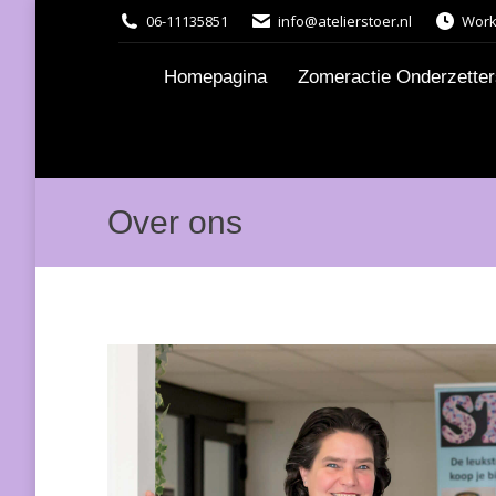
06-11135851
info@atelierstoer.nl
Work
Homepagina
Zomeractie Onderzetters
Over ons