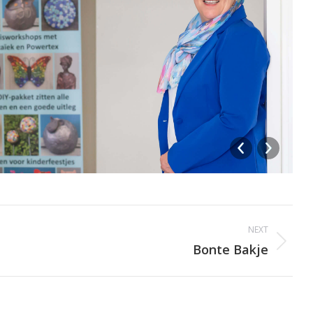
NEXT
Next
Bonte Bakje
album: