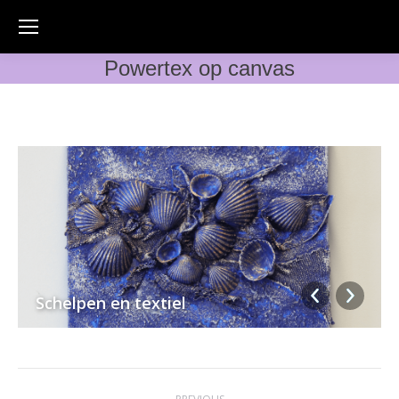
Powertex op canvas
Schelpen en textiel
Album