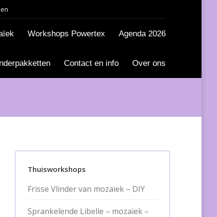
den
aïek
Workshops Powertex
Agenda 2026
nderpakketten
Contact en info
Over ons
Thuisworkshops
Frisse Vlinder van mozaïek – DIY
Sprankelende Libelle – mozaïek –