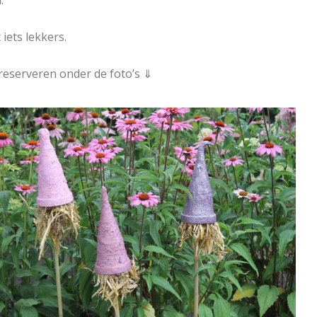
.
iets lekkers.
reserveren onder de foto’s ⇓