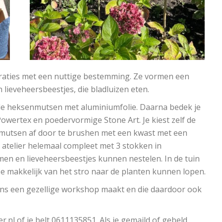
oraties met een nuttige bestemming. Ze vormen een
lieveheersbeestjes, die bladluizen eten.
 de heksenmutsen met aluminiumfolie. Daarna bedek je
owertex en poedervormige Stone Art. Je kiest zelf de
 mutsen af door te brushen met een kwast met een
 atelier helemaal compleet met 3 stokken in
en en lieveheersbeestjes kunnen nestelen. In de tuin
 ze makkelijk van het stro naar de planten kunnen lopen.
jdens een gezellige workshop maakt en die daardoor ook
r.nl of je belt 0611135851. Als je gemaild of gebeld