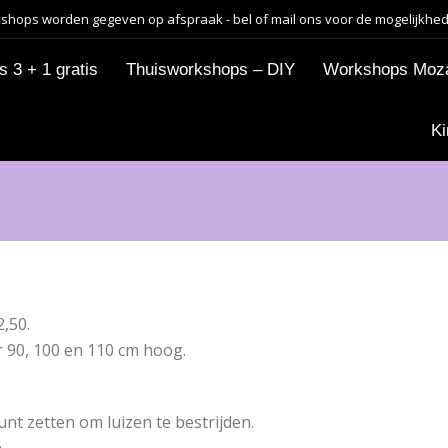
shops worden gegeven op afspraak - bel of mail ons voor de mogelijkhe
 3 + 1 gratis
Thuisworkshops – DIY
Workshops Moz
Ki
,50.
 90, 100 en 110 cm hoog.
unt zetten om luizen te bestrijden.