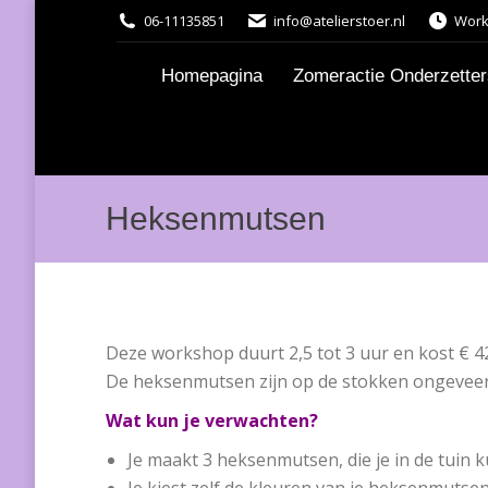
06-11135851
info@atelierstoer.nl
Work
Homepagina
Zomeractie Onderzetters
Heksenmutsen
Deze workshop duurt 2,5 tot 3 uur en kost € 42
De heksenmutsen zijn op de stokken ongeveer
Wat kun je verwachten?
Je maakt 3 heksenmutsen, die je in de tuin k