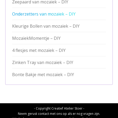
Zeepaard van mozaïek – DIY
Onderzetters van mozaïek – DIY
Kleurige Bollen van mozaïek – DIY
MozaïekMomentje – DIY
4 flesjes met mozaïek – DIY
Zinken Tray van mozaïek – DIY
Bonte Bakje met mozaïek – DIY
- Copyright Creatief Atelier Stoer -
Neem gerust contact met ons op als er nog vragen zijn.