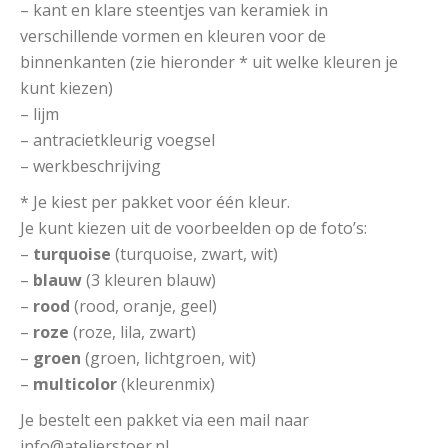
– kant en klare steentjes van keramiek in
verschillende vormen en kleuren voor de
binnenkanten (zie hieronder * uit welke kleuren je
kunt kiezen)
– lijm
– antracietkleurig voegsel
– werkbeschrijving
* Je kiest per pakket voor één kleur.
Je kunt kiezen uit de voorbeelden op de foto’s:
–
turquoise
(turquoise, zwart, wit)
–
blauw
(3 kleuren blauw)
–
rood
(rood, oranje, geel)
–
roze
(roze, lila, zwart)
–
groen
(groen, lichtgroen, wit)
–
multicolor
(kleurenmix)
Je bestelt een pakket via een mail naar
info@atelierstoer.nl.