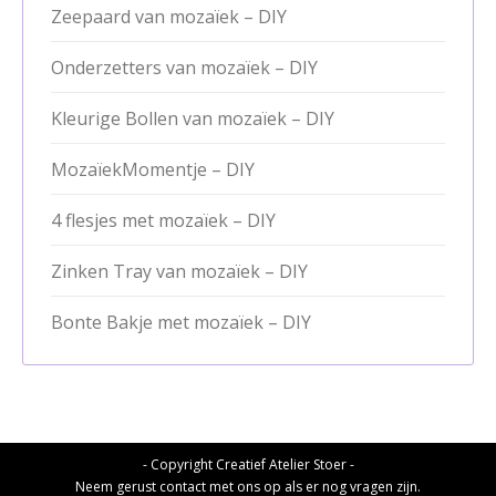
Zeepaard van mozaïek – DIY
Onderzetters van mozaïek – DIY
Kleurige Bollen van mozaïek – DIY
MozaïekMomentje – DIY
4 flesjes met mozaïek – DIY
Zinken Tray van mozaïek – DIY
Bonte Bakje met mozaïek – DIY
- Copyright Creatief Atelier Stoer -
Neem gerust contact met ons op als er nog vragen zijn.