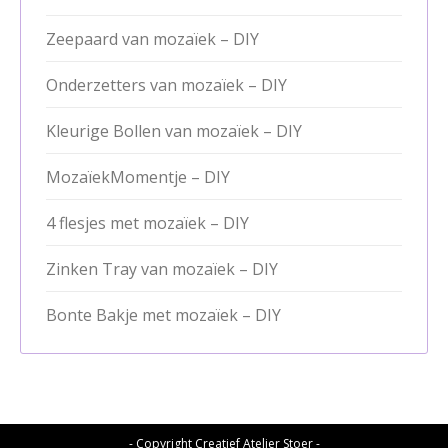
Zeepaard van mozaïek – DIY
Onderzetters van mozaïek – DIY
Kleurige Bollen van mozaïek – DIY
MozaïekMomentje – DIY
4 flesjes met mozaïek – DIY
Zinken Tray van mozaïek – DIY
Bonte Bakje met mozaïek – DIY
- Copyright Creatief Atelier Stoer -